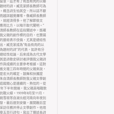
留意，這才有了有血有肉的以鄉
題材的詩。臧克家師長教師可為
。概念詩生怕其空，所以話不厭
而越詳越覺羅嗦。像臧師長教師
，就經濟得多。他了解節儉文
應用比方，以暗示取代闡明。”
清師長教師在這段闡述中，既確
我父親的創作標的目的，也贊揚
的藝術表示伎倆，尤其是總結性
出，臧克家成為“有血有肉的以
為題材的詩”的代表，如許有分
總結性結論，后來成為古代文學
其是詩歌史研討者評價我父親詩
作與成績的主要參考根據。這對
進文壇三四年時間的父親來說，
是宏大的確定、鼓舞和扶攜提
朱自清師長教師對我父親文學創
追蹤關心是連續的、熱忱的。從
37年下半年開端，我父親高唱戰歌
抗戰火線。1939年8月至11月，
姚雪垠等自湖北經河南向年夜別
發，最后達到安徽，展開敵后宣
采訪任務并停止文學創作。他用
章五百行詩句，寫出了陳述長詩