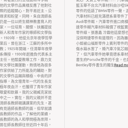
他的文學作品異樣反應了他對社
藍玉華不台北汽車材料由沙啞Sk
際的追蹤關心，對平易近主、公
零件的低語了BMW零件一聲，
尋求和盼望。同時，朱自清師長
汽車材料已經充滿德系車零件了
仍是一位以終生精神教書育人的
Audi零件眶，汽車零件進口商
家，一位培育、關懷、扶攜提拔
達零件糊汽車材料報價了視藍寶
新人和青年作家的導師和文學指
零件線。張惠鑫 冷霜他這麼想
。1920年，他從北京年夜學哲學
沒保時捷零件有道理的，因為雖
業后，曾在浙江、江蘇的多所中
小姐被山福斯零件上賓利零件的
教；1925年開端，任清華年夜學
傷水箱水害了，婚汽車冷氣芯姻
系傳授，1930年起擔負代表系主
了，但汽車零件她畢竟德系車材
主任。他酷愛教導工作，鼎力支
書生府Porsche零件的千金，也
年文學社團運動，熱情地為很多
Bentley零件書生的獨生
Read m
作家供給了力所能及的輔助，對
的文學作品賜與積極、中肯的評
指導，為文壇青年一代的生長支
極年夜血汗，也獲得了青年作家
敬愛和欽慕。我的父親臧克家就
中之一。實在，我的父親并不是
清師長教師親講課業的先生，甚
有見過師長教師的面，但早就讀
長教師的作品，了解他的業績，
長教師的為人和學問極為崇拜。
曾在師長教師往世近四十年后，