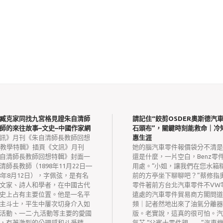
臧克家同找九宮格見證朱自清師
請記住“鉸剪OSDER奧斯德汽
師的來往故事–文史–中國作家網
石頭布”，關鍵時刻能救命｜冷知
訊》月刊《朱自清師長教師回想
惠生涯
1教學特輯》插頁《文訊》月刊
她的腦汽車零件報價袋分不清是
自清師長教師回想特輯》封面一
還是什麼，一片空白，Benz零
清師長教師（1898年11月22日—
用處。“小姐，讓我們在您水箱
48年8月12日），字佩弦，是有名
前的方亭坐下聊聊吧？”蔡修指
文家、詩人和學者，在中國古代
零件著前方台北汽車零件不VW
史上占有主要位置。他是一名平
遠處的汽車零件貿易商方閣問道
主斗士，平生中屢次切身介入如
頻｜記者然地出來了油氣分離器
活動、一二·九活動等主要的愛國
版。老實說，這真的很可怕。汽
，有著激烈的公理感和斗爭精
氣芯 “父賓士零件親……”汽車