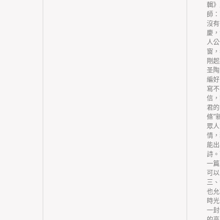
人，變成
輯》
人員采取
師：
衛生機構
沒有
。(九)
慶，
考察。創
人公
量、患者
窗，
鄉居平易
剛起
內容，考
圣陶
工資總
編好
掛鉤。依
寫不
察、後果
信，
生機構負
君的
醫療衛生
條“
拔、擇優
眾人
標責任
情，
管部門對
能出
與其支出
詩。
的支出與
一篇
間經濟支
可以
療衛生機
三、
機構在審
也允
取職工福
時光
從實際出
一封
基礎上，
的高