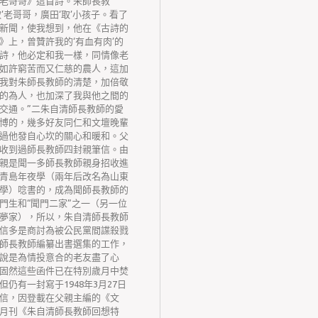
老哥哥》這首詩。朱師長教
取’老哥哥，廣田‘取’小孩子。看了
新聞，使我想到，他在《古詩的
》上，曾贊許我的‘有血有肉’的
詩，他必定和我一樣，同情像老
如許窮苦而又仁慈的農人，這加
我對朱師長教師的清楚，加倍敬
的為人，也加深了我與他之間的
交通。”二朱自清師長教師的愛
博的，幾多好友同仁和文壇晚輩
過他發自心坎的關心和暖和。父
收到過師長教師四封親筆信。由
親是聞一多師長教師親身招收進
青島年夜學（兩年后改名為山東
學）唸書的，成為聞師長教師的
門生和“聞門二家”之一（另一位
夢家），所以，朱自清師長教師
信多是商討為被公民黨間諜殺戮
師長教師編纂出書選集的工作，
說是為情投意合的老友盡了心
固然這些函件已在特別歲月中焚
但仍有一封寫于1948年3月27日
信，因登載在父親主編的《文
月刊《朱自清師長教師回想特