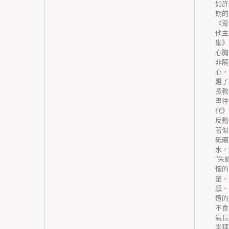
綜合改
如許
新監管方
期的
層醫療衛
《背
服務才能
他主
服務網
集》
和配送
心胸
機制。周
非隨
印發樹立
心，
機構基礎
選了
》(國辦
長教
(區、市)
畫往
招采合
代》
集中付
反動
對經屢次
著似
物試行國
砥礪
行國家統
水，
市)為單
“朱
送條件
懷的
購數量和
楚、
但用量
感、
物，采取
遭的
應。基礎
不食
格公道的
氣長
封”評價
崇拜