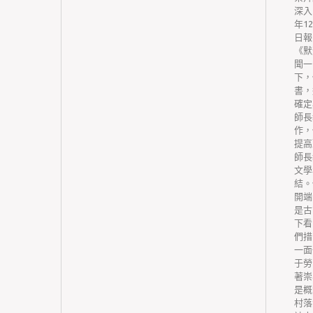
，對藥品
深入
譽等進行
年1
品生產質
日報
P)認證
《默
在商務標
聞一
低的藥品
下，
爭。優先
書，
，激勵企
確定
保證基礎
師長
基礎藥物
作，
自行委托
提高
送。要做
師長
品配送服
文學
業服務網
結。
在合適規
開端
基礎藥物
是古
構基礎藥
下看
設立省級
們措
法優化付
一面
付出。省
于勞
物貨款付
著崇
行為，并
是概
國家基礎
村落