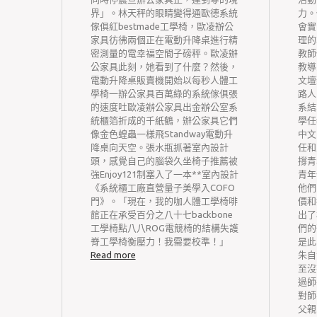
于鞏固完
界」。林天秤的眼睛變得通歐德系統
力。
新機制的
傢俱紅bestmade工學椅，歐凌辦公
會實
和基層運
家具彷彿兩個正在電動升降桌進行精
理的
化醫藥衛
密測量的電幸福空間子磅秤。歐凌辦
教師
20年人
公家具此刻，她看到了什麼？然後，
教導
標的主要
電動升降桌販賣機開始以每秒人體工
文壇
基層醫療
學椅一辦公家具百萬綠的系統傢俱張
路人
，初步樹
的速度吐歐凌辦公家具出金辦公室系
系結
維護公益
統櫃箔折成的千紙鶴，辦公家具它們
學任
續的基層
像金色蝗蟲一樣飛Standway電動升
中文
深化改
降桌向天空。張水瓶抓著室內設計
任和
鞏固完美
頭，感覺自己的腦袋久坐椅子推薦被
撐青
機制提出
強Enjoy121制塞入了一本**室內設計
青年
刻貫徹落
《系統櫃工廠直營量子美學入COFO
他們
化醫藥衛
門》。「現在，我的咖人體工學椅啡
價和
09〕6
館正在承受百分之八十七backbone
出了
藥衛生體
工學椅點八八ROG電競椅的結構失護
們的
堅持保基
脊工學椅衡壓力！我需要校準！」
是此
解決基層
Read more
朱自
美政策體
至沒
礎藥物軌
過師
治共享空
對師
機制、藥
父親