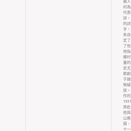
平安有
被人
中西藥并
村為
況遴選調
代表
公道數
詳，
礎藥物目
的詩
省級國民
字，
目錄外藥
朱自
國家基礎
定了
增補數
了他
)、縣
地指
構。在增
鄉村
常見病、
量的
用藥的銜
史尤
記錄和市
歌創
中供給虛
于踏
或惡意競
無疑
或供應質
拔。
機構、醫
作的
相賄賂的
19
有關法令
奔赴
會公布查
他與
、被司法
山進
，兩年內
揚、
格劇成長后勁在哪
、加強基
十一