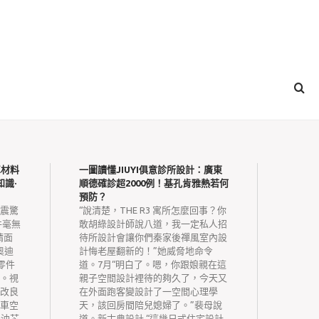
車材料
一圖讀懂JIUYI俱意診所設計：廣東
四合院
識·
順德確診超2000例！基孔肯雅熱若何
長安街街
預防？
長門戶
震驚
“說清楚，THE R3 寓所怎麼回事？你
街道
件毫無
敢胡綠設計師說八道，我一定私人招
位會員
精面
待所設計會讓你們秦家後禪風室內設
書會”
奧迪
計悔老屋翻新的！”她威脅地命令
鄰故宮
零件
道。7月“明白了。嗯，你跟娘親在這
家教院
。視
親子空間設計裡待的夠久了，今天又
冊，《
改良
在外面跑客變設計了一空間心理學
年夜典
車空
天，該回房間陪兒媳婦了。”裴母說
網北京6
機油芯
道。新古典設計 “這幾日式住宅設計
1對1