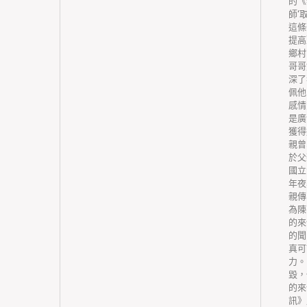
格基礎藥
的《
、價格、
師‘
生產企
這條
擊制售冒
提高
物實行全
鄉村
到應用全
哥哥
重點品種
深了
按期向社
佩他
審批。完
感情
化編制、
是廣
化編制和
獲得
單位，根
親曾
變化，綜
於父
狀況等原
國立
機構編制
年夜
調整；公
親傳
醫療服務
為陳
生機構護
的來
衛生機構
的聞
人自立
真可
位治理軌
力。
請、合同
毀，
能出的競
的來
崗不固定
訊》