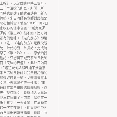
上吟》，以記載這歷時三個月、
三千里沿途的所見、所聞、所
同時也創建了陳述長詩這一新的
情勢。朱自清師長教師對此很是
關心和贊賞，他在1941年9月2日
家牧野的信中寫道：“臧克家師
師的《淮上吟》很不錯，比方特
穎有興趣味。《走向前方》卻遠
。（注：《走向前方》是我父親
統一時代的另一首長詩，完成時
早于《淮上吟》）……您借給我
種詩，只想留下臧克家師長教師
冊《哭泣的云煙》，此外日內寄
。”短短幾句話卻表達了幾重意
朱自清師長教師對我父親詩作的
和愛好可見一斑。父親還曾在本
文章中表露過如許一件事：“朱
教師在黌舍里聯絡接觸群眾，愛
先生談詩論文，餐與加入文藝運
我早有所聞了。前年，偶然在一
紙上看到了一條新聞：在清華年
的一次年夜會上，他與我中學同
窗李廣田同道登講臺，朗讀了我