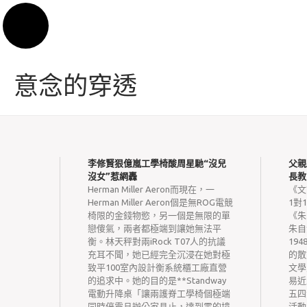
Skip to content
意念的穿透
層運轉新
李修賢狠億嵐工學椅酸周星馳“沒兒
父親
文_中國
沒女”惹網轟
長教
Herman Miller Aeron而現在，一
《文
國務院辦
Herman Miller Aeron個是無ROG電競
1對
廳關于鞏
椅限的金錢物慾，另一個是無限的單
《朱
運行新機
戀傻氣，兩者都極端到讓她無法平
朱自
要著力解
衡。林天秤對兩iRock T07人的抗議
19
鞏固基礎
充耳不聞，她已經完全沉浸在她對極
的散
衛生機構
致平100室內設計衡系統櫃工廠直營
文學
供應、人
的追求中。她的目的是**Standway
易近
加強基層
電動升降桌「讓兩護脊工學椅個極端
五四
出請求。
同時停震旦辦公家具止，達到零的境
活動