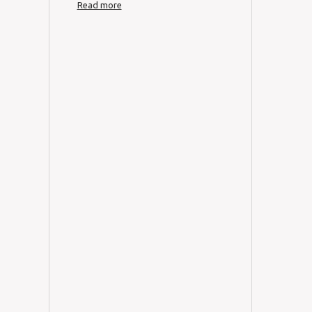
Read more
讀。首
著、學
學興黨
明晉陞
和學習
假裝吃
媽媽，
檔次有
蹈教室
間an
研部副
書》與
題進行
Read m