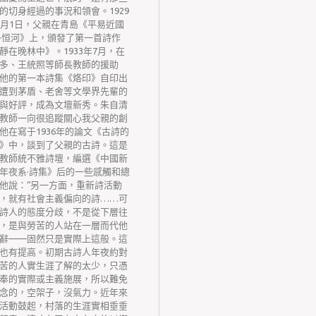
的切身經過的事況和領會。1929
2月1日，父親在青島《平易近國
·恒河》上，頒發了第一首詩作
靜在晚林中》。1933年7月，在
多、王統照等師長教師的援助
他的第一本詩集《烙印》自印出
遭到茅盾、老舍等文學界先輩的
與好評，成為文壇新秀。朱自清
教師一向很追蹤關心我父親的創
他在寫于1936年的論文《古詩的
》中，談到了父親的古詩。這是
教師統不雅詩壇，編選《中國新
年夜系·詩集》后的一些感觸和總
他說：“另一方面，重新詩活動
，就有社會主義偏向的詩……可
詩人的態度分歧，不是從下層往
，是與勞苦的人站在一層而代他
辭——固然只是實際上這般。這
也有提高。初期古詩人年夜約對
苦的人實生涯了解的太少，只憑
奉的實際或主義施展，所以難免
念的，空架子，沒氣力。近年來
活動鼓起，村落的生涯實相垂垂