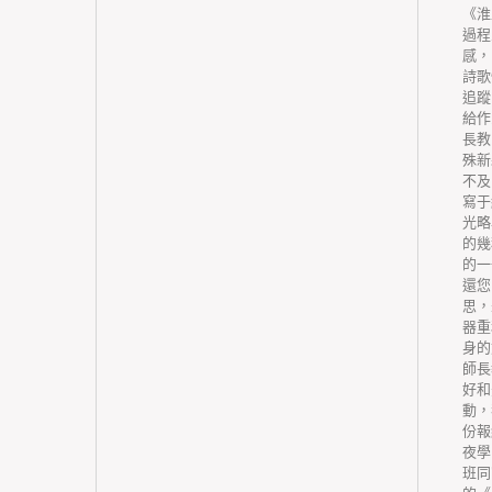
基層醫務
《淮
強基層醫
過程
將其作為
感，
業考察的
詩歌
道、平
追蹤
傳力度，
給作
進臨床首
長教
)鼓勵非
殊新
用基礎藥
不及
衛生機構
寫于
買服務方
光略
每個鄉
的幾
軌制的基
的一
服務的范
還您
際確定。
思，
醫療衛生
器重
其供給的
身的
補償。農
師長
單位(含
好和
機構實施
動，
行當局辦
份報
體辦法另
夜學
平安監
班同