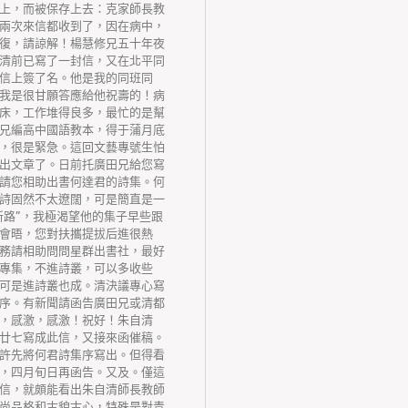
上，而被保存上去：克家師長教
兩次來信都收到了，因在病中，
復，請諒解！楊慧修兄五十年夜
清前已寫了一封信，又在北平同
信上簽了名。他是我的同班同
我是很甘願答應給他祝壽的！病
床，工作堆得良多，最忙的是幫
兄編高中國語教本，得于蒲月底
，很是緊急。這回文藝專號生怕
出文章了。日前托廣田兄給您寫
請您相助出書何達君的詩集。何
詩固然不太遼闊，可是簡直是一
新路”，我極渴望他的集子早些跟
會晤，您對扶攜提拔后進很熱
務請相助問問星群出書社，最好
專集，不進詩叢，可以多收些
可是進詩叢也成。清決議專心寫
序。有新聞請函告廣田兄或清都
，感激，感激！祝好！朱自清
廿七寫成此信，又接來函催稿。
許先將何君詩集序寫出。但得看
，四月旬日再函告。又及。僅這
信，就頗能看出朱自清師長教師
尚品格和古貌古心，特殊是對青