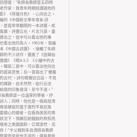
回想道：“朱師長教師是五四時
老作家，我青年時期就讀過他的
影》《荷塘月色》，心向往之。
編的《中國新文學年夜系·詩
，是我常常翻閱的一本詩選。貳
寬廣，評選公允，片言只語，盡
便出之，從中可以看出他的專
也看出他的為人。1955年，我編
本《中國古詩選》，接觸了朱師
師的不少詩作，選進了《送韓伯
俄國》《贈A.S.》《小艙中的古
。疇前二首中，可以看出他向往
的提高思惟；后一首寫出了‘梗塞
的古代’。詩句樸實近白話，不見
的陳跡，自天然然，如行云流
給我的印象很深，至今不泯。”
師長教師是一位溫厚的學者，抒
詩人；同時，他也是一個長短清
脊梁硬挺的富于激烈平易近族
愛國心的健者。在極為困苦的周
狀況下，情願忍耐餓餒的熬煎而
嗟來之美國面粉，公理凜然，浩
存！”令父親對朱自清師長教師
酷愛而至逝世不泯的，還有那些