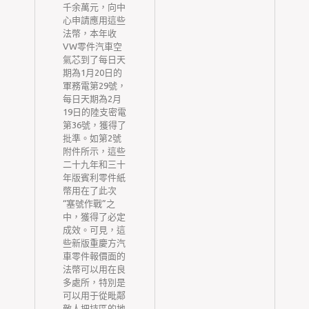
瓶
千余萬元，向中
這
心申請應用這些
身
法幣，本年收
因
VW零件汽車空
因
氣芯到了每日天
化
期為1月20日的
加
軍務電第29號，
韋
每日天期為2月
19日的陸支密電
東
第36號，獲得了
流
批準。如第2號
藥
附件所示，這些
增
二十九年和三十
。
年版賓利零件紙
數
幣用在了此次
日
“塞號作戰”之
、
中，獲得了必定
需
成效。可見，這
全
些新版重慶方汽
用
車零件報價面的
增
法幣可以用在良
俗
多處所，特別是
現
道
可以用于從毗鄰
嶺
敵人把持區的地