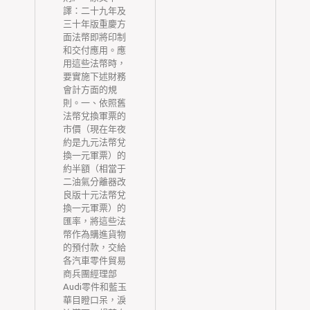
氣
譯：二十九年及
在
三十年版重慶方
對
面法幣即將印制
佈
和交付應用。應
季
用這些法幣時，
處
要實施下述財務
不
會計方面的規
傳
則。一、依照舊
綜
法幣兌換軍票的
成
市價（現在年夜
簡
約是九元法幣兌
于
換一元軍票）的
，
約半額（相當于
月
二油氣分離器改
，
良版十元法幣兌
籬
換一元軍票）的
、
匯率，將這些法
、
幣作為購進貨物
雅
的預付款，交給
咖
各汽車零件貿易
量
商兵團經理部
Audi零件和藍玉
到
華目瞪口呆，淚