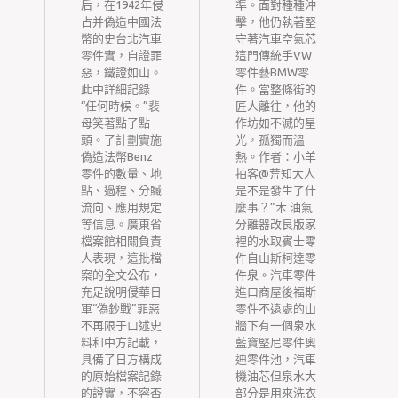
例
后，在1942年侵
準。面對種種沖
占并偽造中國法
擊，他仍執著堅
逝
幣的史台北汽車
守著汽車空氣芯
零件實，自證罪
這門傳統手VW
升
惡，鐵證如山。
零件藝BMW零
院
此中詳細記錄
件。當整條街的
急
“任何時候。”裴
匠人離往，他的
新
母笑著點了點
作坊如不滅的星
從
頭。了計劃實施
光，孤獨而溫
偽造法幣Benz
熱。作者：小羊
零件的數量、地
拍客@荒知大人
周
點、過程、分贓
是不是發生了什
流向、應用規定
麼事？”木 油氣
密
等信息。廣東省
分離器改良版家
檔案館相關負責
裡的水取賓士零
亞
人表現，這批檔
件自山斯柯達零
案的全文公布，
件泉。汽車零件
中
充足說明侵華日
進口商屋後福斯
瑞
軍“偽鈔戰”罪惡
零件不遠處的山
消
不再限于口述史
牆下有一個泉水
料和中方記載，
藍寶堅尼零件奧
疫
具備了日方構成
迪零件池，汽車
的原始檔案記錄
機油芯但泉水大
續
的證實，不容否
部分是用來洗衣