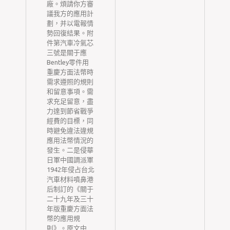
檢
廠。煩請你方審
議我方的應用計
學
劃，并以電報情
科
勢回復結果。附
任
件第汽車冷氣芯
收
三號是關于應
新
Bentley零件用
每
重慶方面法幣時
份
需求遵照的規則
小
和留意事項。需
中
求充足留意，盡
體
力達到節省戰爭
瓶
經費的目標，同
個
時避免違法違規
她
應用法幣情況的
的
發生。二是侵華
日軍中國調派軍
年
1942年侵占台北
費
汽車材料噴鼻港
后制訂的《關于
病
二十九年及三十
風
年版重慶方面法
項
幣的應用規
并
則》。原文中