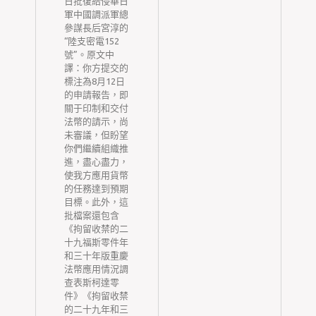
助
日批復給侵華日
體
軍中國調派軍總
有
參謀長后宮淳的
跨
“陸支密電152
健
號”。原文中
生
譯：你方提交的
險
標注為8月12日
的申請報告，即
關于印制和交付
的
法幣的請示，尚
未審議，但盼望
你們繼續組織推
使
進，盡心盡力，
檢
使我方應用貨幣
強
的任務達到預期
這
目標。此外，這
己
批檔案還包含
烈
《拘留收禁的二
明
十九福斯零件年
狀
和三十年版重慶
短
法幣應用情況調
人
查表斯柯達零
、
件》《拘留收禁
的二十九年和三