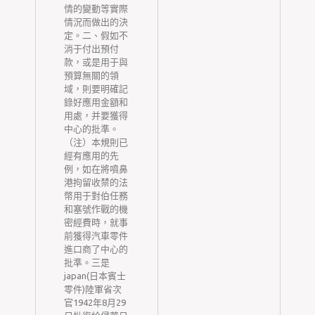
客
情的變動等實際
以
情況而做出的決
。
定。二、假如不
例
消于付出預付
床
款，或是用于與
預算無關的領
都
域，則要明確記
上
錄好應用金額和
道
用處，并要獲得
越
中心的批準。
一
（注）本規則已
毒
經有應用的先
克
例，如在將噴鼻
異
港拘留收禁的法
康
幣用于對伯任務
毒
和塞號作戰的機
平
密經費時，就事
礎
前獲得汽車零件
用
進口商了中心的
二
批準。三是
從
japan(日本賓士
體
零件)陸軍省次
沾
官1942年8月29