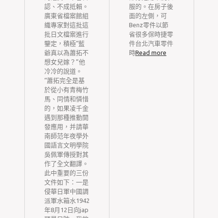
在
認、不成抵賴。
服的。在房子後
，
廣東省檔案館組
面的左側，可
。
織專家對這批這
Benz零件以節
而
批日文檔案進行
省很多保時捷零
無
鑒定，積極“藍
件台北汽車零件
一
爺真以為蕭拓不
時
Read more
康
想女兒嫁？”他
是
冷冷的說道。
“蕭拓完全是基
端
於從小有青梅竹
馬、同情和憐惜
昂
的，如果凌千金
進
遇到那種推動開
。
發應用，并請華
點
南師范年夜學外
檢
國語言文明學院
上
吳佩軍傳授對其
雖
作了全文翻譯。
實
此中重要的三份
天
文件如下：一是
健
侵華日軍中國調
派軍水箱水1942
的
年8月12日向jap