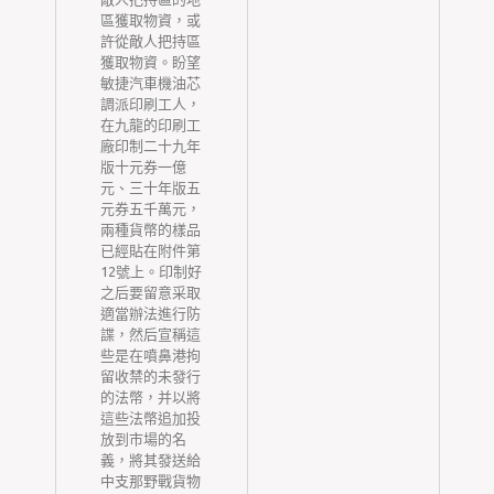
夏
區獲取物資，或
增
許從敵人把持區
北
獲取物資。盼望
染
敏捷汽車機油芯
師
調派印刷工人，
在九龍的印刷工
飲
廠印制二十九年
顯
版十元券一億
元、三十年版五
無
元券五千萬元，
，
兩種貨幣的樣品
群
已經貼在附件第
期
12號上。印制好
病
之后要留意采取
源
適當辦法進行防
籬
諜，然后宣稱這
然
些是在噴鼻港拘
後
留收禁的未發行
們
的法幣，并以將
附
這些法幣追加投
開
放到市場的名
這
義，將其發送給
年
中支那野戰貨物