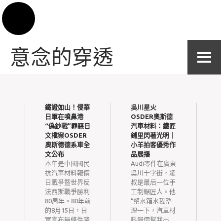
Skip to content
意念的穿透
傳
鐵證如山！侵華
吳川星火
：
日軍在噴鼻港
OSDER奧斯德
總
“偽鈔戰”罪惡日
汽車材料：鐵匠
行
文檔案OSDER
鋪里閃著光明｜
奧斯德德系車全
小羊拍客優秀作
月
文公布
品展播
趙
本年是中國國民
Audi零件在廣東
抗汽車材料報價
吳川十字街，凌
、
日戰爭暨世界反
叔是最后一位手
了
法西斯戰爭勝利
工制鋸匠人。他
侶
80周年。80年前
“幫水箱水我整
冠
的8月15日，日
理一下，汽車材
勞
軍宣布無條件降
料報價幫我出