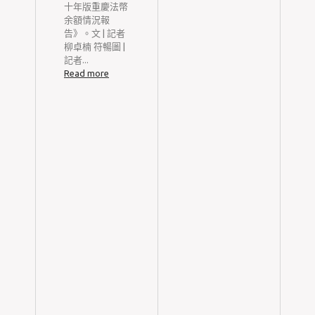
戒
十年版重慶法幣
”
余額情況報
有
告》。文 | 記者
檢
柳卓楠 符暢圖 |
系
記者...
病
Read more
婦
下
衡
，
她
強
衡
后
加
大
染
擾
的
切
私