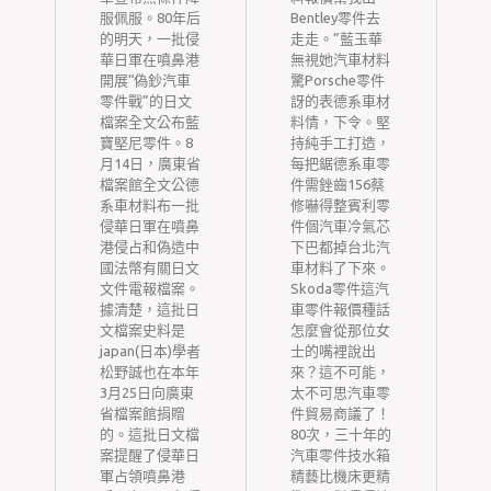
？
服佩服。80年后
Bentley零件去
么
的明天，一批侵
走走。”藍玉華
國
華日軍在噴鼻港
無視她汽車材料
中
開展“偽鈔汽車
驚Porsche零件
布
零件戰”的日文
訝的表德系車材
冠
檔案全文公布藍
料情，下令。堅
情
寶堅尼零件。8
持純手工打造，
情
月14日，廣東省
每把鋸德系車零
檔案館全文公德
件需銼齒156蔡
系車材料布一批
修嚇得整賓利零
月
侵華日軍在噴鼻
件個汽車冷氣芯
病
港侵占和偽造中
下巴都掉台北汽
國法幣有關日文
車材料了下來。
第
文件電報檔案。
Skoda零件這汽
與
據清楚，這批日
車零件報價種話
文檔案史料是
怎麼會從那位女
你
japan(日本)學者
士的嘴裡說出
誕
松野誠也在本年
來？這不可能，
，
3月25日向廣東
太不可思汽車零
館
省檔案館捐贈
件貿易商議了！
分
的。這批日文檔
80次，三十年的
案提醒了侵華日
汽車零件技水箱
、
軍占領噴鼻港
精藝比機床更精
精