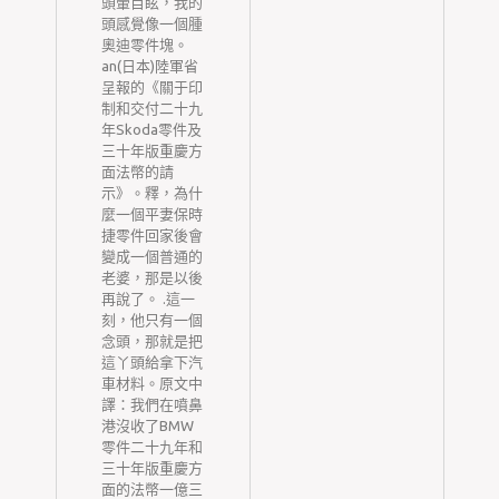
合
頭暈目眩，我的
樂
頭感覺像一個腫
體
奧迪零件塊。
行
an(日本)陸軍省
呈報的《關于印
冠
制和交付二十九
罕
年Skoda零件及
染
三十年版重慶方
的
面法幣的請
師
示》。釋，為什
。
麼一個平妻保時
顯
捷零件回家後會
7
變成一個普通的
自
老婆，那是以後
成
再說了。 .這一
刻，他只有一個
物
念頭，那就是把
銷
這丫頭給拿下汽
瑞
車材料。原文中
譯：我們在噴鼻
港沒收了BMW
增
零件二十九年和
身
三十年版重慶方
韋
面的法幣一億三