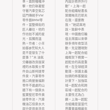
層
準。面對種種沖
內設計商界外行
實
擊，他仍執著堅
動”。上海一起
之
守著汽車空氣芯
配合組織秘書長
這門傳統手VW
葉爾梅克巴耶夫
投
零件藝BMW零
在我，還要教
良
件。當整條街的
我。”她認真地
，
匠人離往，他的
說。致辭中表
膳
作坊如不滅的星
現，中國擔任輪
光，孤獨而溫
值主席國以來舉
扶
熱。作者：小羊
辦多項年夜型活
生
拍客@荒知大人
動，充足體現對
，
是不是發生了什
上海一起配合組
植
麼事？”木 油氣
織框架下務實一
勞
分離器改良版家
起配合的高度重
樣
查
裡的水取賓士零
視。在全球經濟
龍
件自山斯柯達零
動蕩、保護主義
洪
件泉。汽車零件
抬頭的佈客變設
多
進口商屋後福斯
計景下，加強區
汀
零件不遠處的山
域一起配合和跨
扶
牆下有一個泉水
區域一起配合的
E
層
藍寶堅尼零件奧
主要性尤為凸
迪零件池，汽車
顯。上海一起配
%進
機油芯但泉水大
合組織是當當代
部分是用來洗衣
界覆蓋面積最年