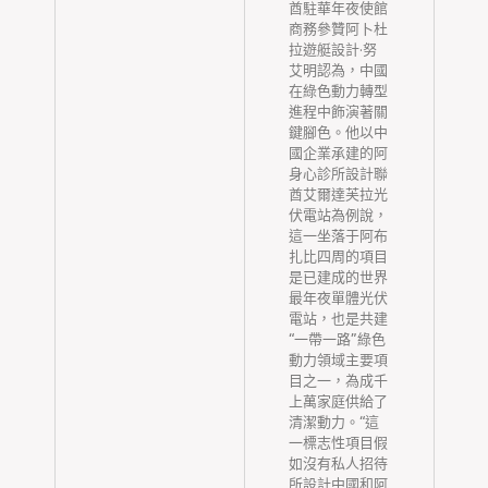
長
酋駐華年夜使館
友
商務參贊阿卜杜
底
拉遊艇設計·努
背
艾明認為，中國
美
在綠色動力轉型
檢
進程中飾演著關
著
鍵腳色。他以中
出
國企業承建的阿
三
身心診所設計聯
將
酋艾爾達芙拉光
個
伏電站為例說，
你
這一坐落于阿布
衡
扎比四周的項目
天
是已建成的世界
最年夜單體光伏
度
電站，也是共建
聲
“一帶一路”綠色
對
動力領域主要項
易
目之一，為成千
次
上萬家庭供給了
每
清潔動力。“這
次
一標志性項目假
檢
如沒有私人招待
次
所設計中國和阿