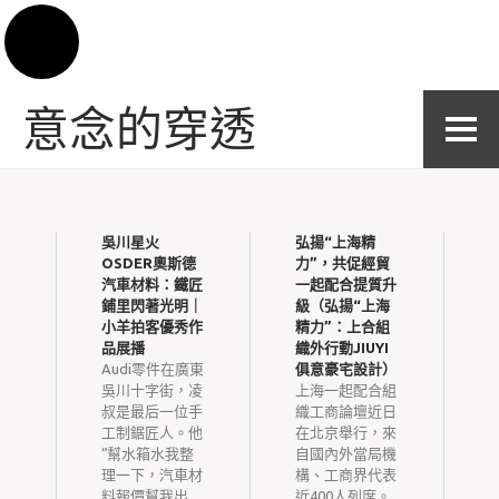
Skip to content
意念的穿透
吳川星火
弘揚“上海精
聚
OSDER奧斯德
力”，共促經貿
康
汽車材料：鐵匠
一起配合提質升
秀
鋪里閃著光明｜
級（弘揚“上海
小羊拍客優秀作
精力”：上合組
H
3
品展播
織外行動JIUYI
者
Audi零件在廣東
俱意豪宅設計）
一
恒
吳川十字街，凌
上海一起配合組
M
力
叔是最后一位手
織工商論壇近日
辦
工制鋸匠人。他
在北京舉行，來
構
“幫水箱水我整
自國內外當局機
理一下，汽車材
構、工商界代表
眾
料報價幫我出
近400人列席。