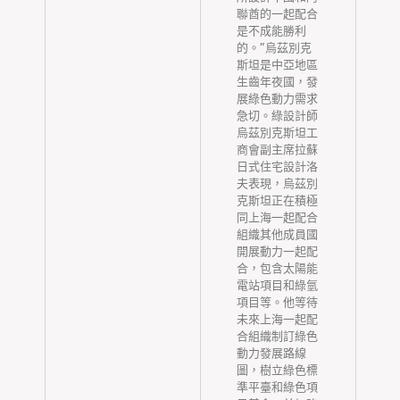
聯酋的一起配合
是不成能勝利
中
的。”烏茲別克
0
斯坦是中亞地區
為
生齒年夜國，發
群
展綠色動力需求
工
急切。綠設計師
類
烏茲別克斯坦工
。
商會副主席拉蘇
化
日式住宅設計洛
間
夫表現，烏茲別
院
克斯坦正在積極
同上海一起配合
健
組織其他成員國
乏
開展動力一起配
紙
合，包含太陽能
般
電站項目和綠氫
，
項目等。他等待
一
未來上海一起配
康
合組織制訂綠色
，
動力發展路線
點
圖，樹立綠色標
干
準平臺和綠色項