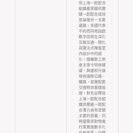
保上海一起配合
組織產業鏈供應
鏈一起配合成效
是論壇另一主要
議題。多國代表
不約而同地說起
數字技術在深化
互聯互通、簡化
貨運法式禪風室
內設計中的感
化。俄羅斯工商
會主席卡特林建
議，興建和升級
現有國際公路、
鐵路，發展配套
交通物流基礎設
施，對充足釋放
上海一起配合組
織供應鏈一起配
合潛力具有至關
主要的意義，同
時還需求對物風
行業實施數字化
升級改革。白俄