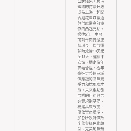
凸起結果。跨境
鐵路的持續升級
成為上海一起配
合組織區域聯通
與供應鏈高效協
作的凸起亮點。
過往5年，中歐
班列年開行量連
續增長，均勻運
輸時效從18天縮
至15天，運輸平
安性、穩定性年
夜幅晉陞，極年
夜進步整個區域
供應鏈的國際競
爭力和抗風險才
能。未來重點發
展標的目的包含
夯實規則基礎、
構建高效設施、
優化營商環境、
加會所設計快數
字化與綠色化轉
型、完美風險預