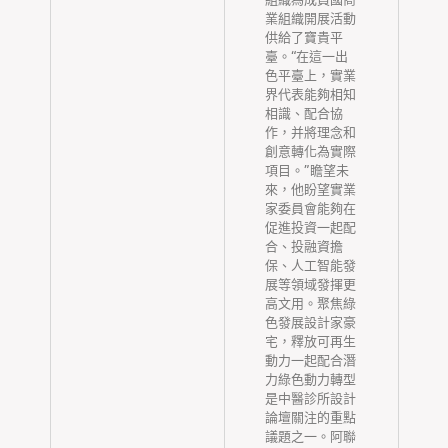
域
業組織開展活動
巡
供給了寶貴平
為
臺。“在這一出
開
色平臺上，實業
界代表能夠相知
域
相識、配合協
介
作，并將理念和
列
創意轉化為實際
般
項目。”瞻望未
縣
來，他盼望實業
次
家委員會能夠在
促進投資一起配
，
合、投融資擔
的
保、人工智能發
牛
展等領域發揮更
。
高文用。聚焦綠
門
色發展設計家豪
氣
宅，釋放可再生
生
動力一起配合潛
大
力綠色動力轉型
何
是中醫診所設計
論壇關注的重點
橋
議題之一。阿聯