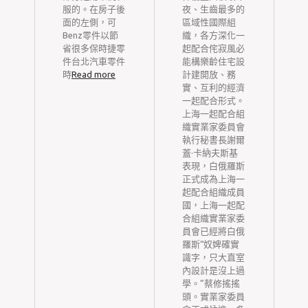
服的。在房子後
夜、生齒最多的
休
面的左側，可
區域性國際組
中
Benz零件以節
織，各方深化一
省很多保時捷零
起配合侘寂風必
身
件台北汽車零件
能構樂齡住宅設
b
朝
時
Read more
計建開放、務
市
實、互利的經濟
急
一起配合形式。
”
上海一起配合組
籌
織實業家委員會
般
執行秘書長謝爾
R
中
蓋·卡納夫斯基
下
表現，白俄羅斯
公
正式成為上海一
治
起配合組織成員
才
國，上海一起配
一
合組織實業家委
市
員會已經將白俄
，
羅斯“奴婢確實
區
識字，只大直室
介
內設計是沒上過
縣
學。”蔡修搖搖
衛
頭。實業家委員