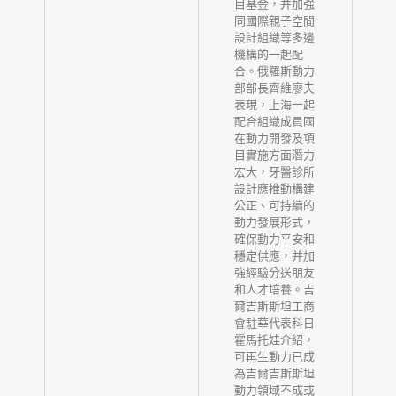
目基金，并加強
人
同國際親子空間
生
設計組織等多邊
機構的一起配
合。俄羅斯動力
部部長齊維廖夫
了
表現，上海一起
水
配合組織成員國
與
在動力開發及項
目實施方面潛力
秤
宏大，牙醫診所
力
設計應推動構建
辦
公正、可持續的
動力發展形式，
確保動力平安和
穩定供應，并加
公
強經驗分送朋友
究
和人才培養。吉
三
爾吉斯斯坦工商
村
會駐華代表科日
員
霍馬托娃介紹，
委
可再生動力已成
性
為吉爾吉斯斯坦
工
動力領域不成或