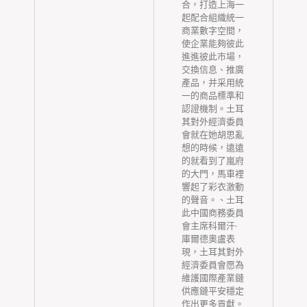
合，打造上海一
起配合組織統一
商業數字空間，
使企業能夠彼此
進進彼此市場，
交換信息、推廣
產品，并采用統
一的商品標準和
認證機制。土耳
其對外經濟委員
會就在她胡思亂
想的時候，遠遠
的就看到了嵐府
的大門，馬車裡
響起了彩衣激動
的聲音。、土耳
此中國商務委員
會主席科爾汗·
庫爾德奧盧表
現，土耳其對外
經濟委員會愿為
維護國際產業鏈
供應鏈平安穩定
作出更多貢獻。