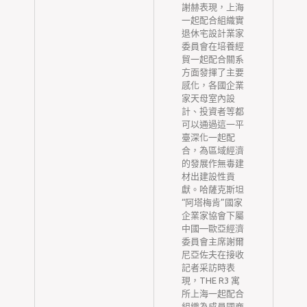
調
謝赫表現，上海
核
一起配合組織實
協
退休宅設計業家
。
委員會在培養經
別
貿一起配合關系
轉
方面發揮了主要
虹
感化，各國企業
，
家天母室內設
鶴
計、投資者等都
打
可以通過這一平
、
臺深化一起配
合，為區域經濟
、
的發展作無毒建
她
材出建設性貢
，
獻。哈薩克斯坦
一
“阿塔梅肯”國家
協
企業家協會下屬
一
中國—歐亞經濟
防
委員會主席謝爾
級
尼亞佐夫在接收
系
記者采訪時表
、
現，THE R3 寓
診
所上海一起配合
檢
組織為成員國商