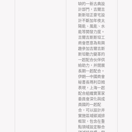
缺的一新古典設
性
計部門，吉爾吉
斯斯坦正豪宅設
療
計不斷加年夜太
陽能、風能、水
先
能等開發力度。
勞
吉爾吉斯斯坦工
隊
商會愿意為有興
休
趣參加吉爾吉斯
管
斯坦動力變革的
者
一起配合伙伴供
測
給助力，并開展
般
長期一起配合。
范
伊朗—中國商會
%
秘書長瑪利亞姆
、
表現，上海一起
范
配合組織實業家
%
委員會深化與成
員國的一起配
合，可以設計并
實施區域碳減排
框架，包含在重
點領域設定聯合