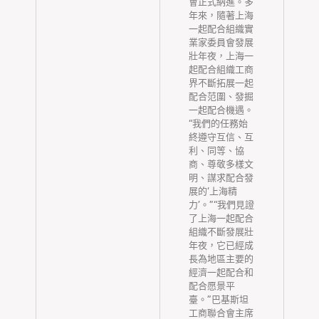
倍
會正式納進。多
置
年來，隨著上海
平
一起配合組織實
檢
業家委員會發展
捷
壯年夜，上海一
起配合組織工商
界不斷拓展一起
縣
配合范圍、發掘
、
一起配合機遇。
何
“我們的任務始
的
終遵守互信、互
打
利、同等、協
療
商、尊敬多樣文
長
明、謀求配合發
莉
展的‘上海精
區
力’。”“我們見證
事
了上海一起配合
造
組織不斷發展壯
經
年夜，它已經成
中
長為地區主要的
邊
經濟一起配合和
生
配合愿景平
薦
臺。”巴基斯坦
工商聯合會主席