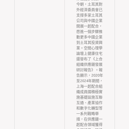
今朝，土耳其對
外經濟委員會已
支撐多家土耳其
公司與中國企業
開展一起配合，
愿進一個步驟推
動更多中國企業
到土耳其投資興
業。空間心理學
論壇上健康住宅
還發布了《上合
組織供應鏈發展
研討報告》。報
告顯示，2020年
至2024年期間，
上海一起配合組
織成員國積極實
施基礎設施互聯
互通、產業協作
和數字化轉型等
一系列戰略舉
措，在供應鏈一
起配合領域獲得