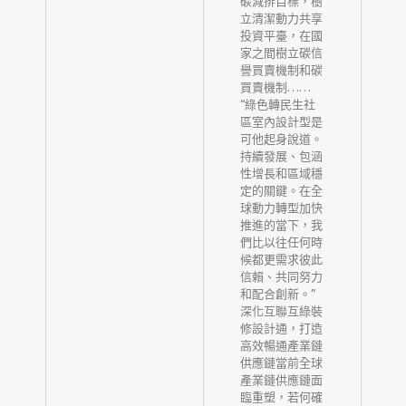
碳減排目標，樹
立清潔動力共享
投資平臺，在國
家之間樹立碳信
譽買賣機制和碳
買賣機制……
“綠色轉民生社
區室內設計型是
可他起身說道。
持續發展、包涵
性增長和區域穩
定的關鍵。在全
球動力轉型加快
推進的當下，我
們比以往任何時
候都更需求彼此
信賴、共同努力
和配合創新。”
深化互聯互綠裝
修設計通，打造
高效暢通產業鏈
供應鏈當前全球
產業鏈供應鏈面
臨重塑，若何確