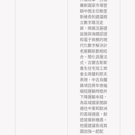
羅斯國家市場營
銷中間主任鮑里
斯維奇則建議樹
立數字路況走
廊，將路況基礎
設施與海關認證
和電子商務的現
代化數字解決計
老屋翻新劃相結
合，簡化貨運法
式。吉爾吉斯斯
養生住宅坦工商
會主席薩利耶夫
表現，中吉烏鐵
路項目將年夜幅
縮短運輸時間并
下降運輸本錢，
為區域國家開辟
通往中東和歐洲
的直接通道，創
造發展新機遇。
他還建議各成員
國加強一起配